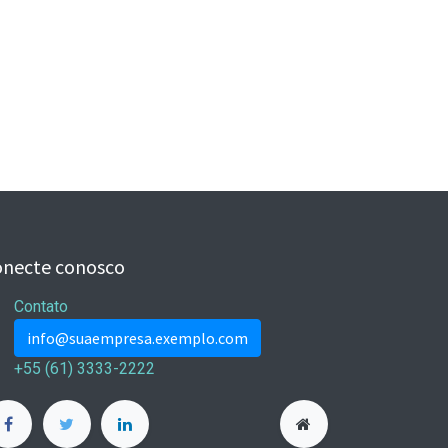
onecte conosco
Contato
info@suaempresa.exemplo.com
+55 (61) 3333-2222