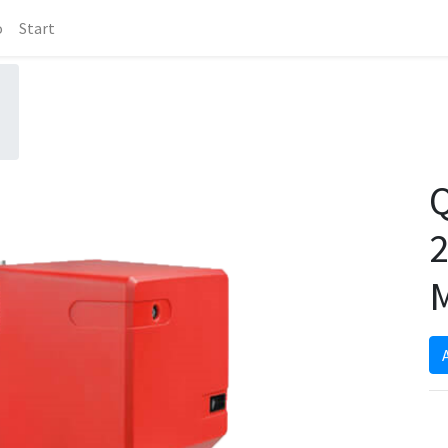
o
Start
-
Q
2