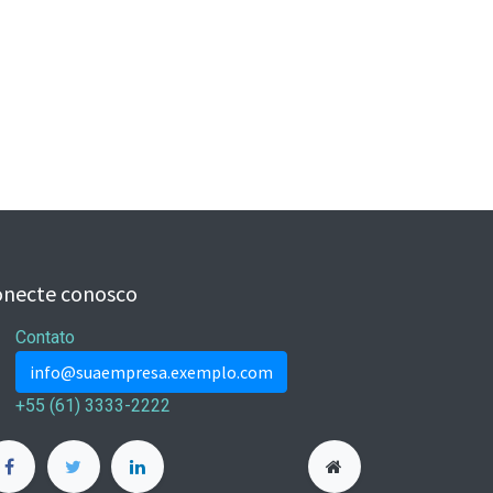
onecte conosco
Contato
info@suaempresa.exemplo.com
+55 (61) 3333-2222